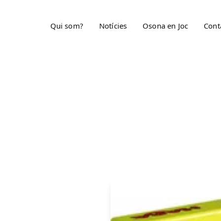
Qui som?
Notícies
Osona en Joc
Cont
ELS JOCS DE L'ASSOCIACIÓ
Danza del huevo