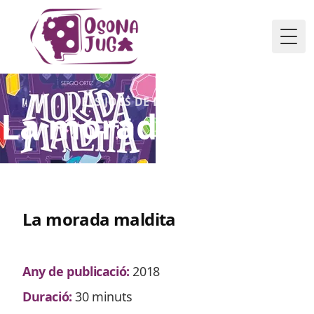
Togg
ELS JOCS DE L'ASSOCIACIÓ
La morada maldita
La morada maldita
Any de publicació:
2018
Duració:
30 minuts